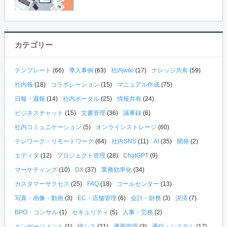
カテゴリー
テンプレート
(66)
導入事例
(63)
社内wiki
(17)
ナレッジ共有
(59)
社内報
(18)
コラボレーション
(15)
マニュアル作成
(75)
日報・週報
(14)
社内ポータル
(25)
情報共有
(24)
ビジネスチャット
(15)
文書管理
(36)
議事録
(6)
社内コミュニケーション
(5)
オンラインストレージ
(60)
テレワーク・リモートワーク
(64)
社内SNS
(11)
AI
(35)
開発
(2)
エディタ
(12)
プロジェクト管理
(28)
ChatGPT
(9)
マーケティング
(10)
DX
(37)
業務効率化
(34)
カスタマーサクセス
(25)
FAQ
(18)
コールセンター
(13)
写真・画像・動画
(3)
EC・店舗管理
(6)
会計・財務
(3)
決済
(7)
BPO・コンサル
(1)
セキュリティ
(5)
人事・労務
(2)
エンゲージメント
(1)
情シス
(21)
運用管理
(3)
通信・システム
(17)