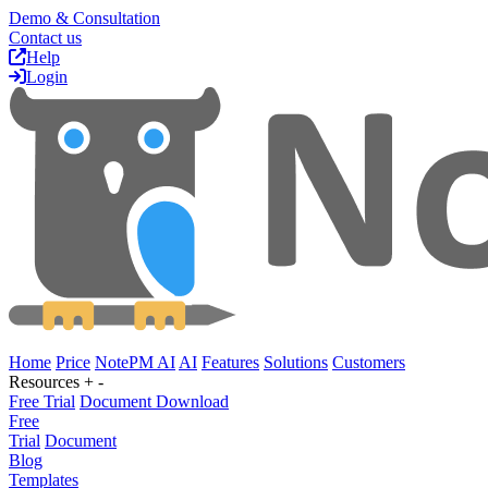
Demo & Consultation
Contact us
Help
Login
Home
Price
NotePM AI
AI
Features
Solutions
Customers
Resources
+
-
Free Trial
Document Download
Free
Trial
Document
Blog
Templates