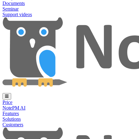
Documents
Seminar
Support videos
Price
NotePM AI
Features
Solutions
Customers