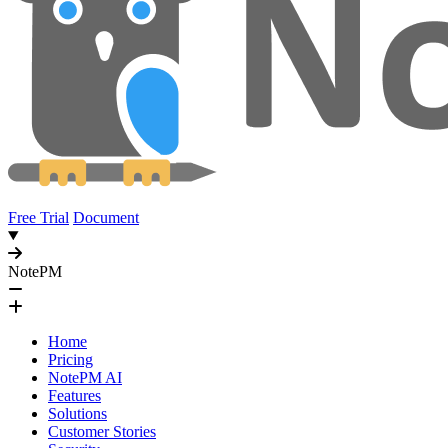
Free Trial
Document
NotePM
Home
Pricing
NotePM AI
Features
Solutions
Customer Stories