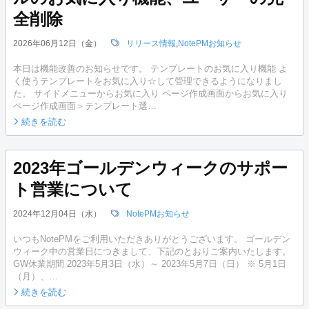
全削除
2026年06月12日（金）
リリース情報
,
NotePMお知らせ
本日は機能改善のお知らせです。 テンプレートのお気に入り機能 よ
く使うテンプレートをお気に入り☆して管理できるようになりまし
た。 サイドメニューからお気に入り ページ作成画面からお気に入り
ページ作成画面＞テンプレート選…
続きを読む
2023年ゴールデンウィークのサポー
ト営業について
2024年12月04日（水）
NotePMお知らせ
いつもNotePMをご利用いただきありがとうございます。 ゴールデン
ウィーク中の営業日につきまして、下記のとおりご案内いたします。
GW休業期間 2023年5月3日（水）～ 2023年5月7日（日） ※ 5月1日
（月）、…
続きを読む