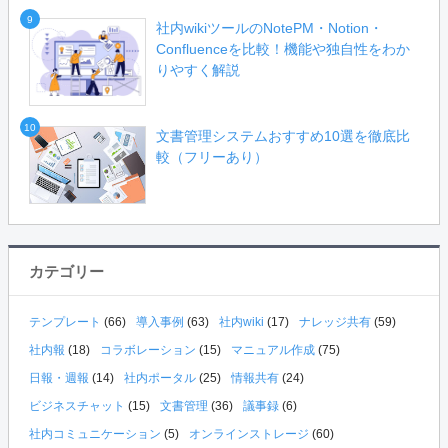
9
社内wikiツールのNotePM・Notion・
Confluenceを比較！機能や独自性をわか
りやすく解説
10
文書管理システムおすすめ10選を徹底比
較（フリーあり）
カテゴリー
テンプレート
(66)
導入事例
(63)
社内wiki
(17)
ナレッジ共有
(59)
社内報
(18)
コラボレーション
(15)
マニュアル作成
(75)
日報・週報
(14)
社内ポータル
(25)
情報共有
(24)
ビジネスチャット
(15)
文書管理
(36)
議事録
(6)
社内コミュニケーション
(5)
オンラインストレージ
(60)