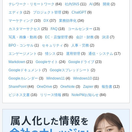
テレワーク・リモートワーク
(64)
社内SNS
(11)
AI
(35)
開発
(2)
エディタ
(12)
プロジェクト管理
(28)
ChatGPT
(9)
マーケティング
(10)
DX
(37)
業務効率化
(34)
カスタマーサクセス
(25)
FAQ
(18)
コールセンター
(13)
写真・画像・動画
(3)
EC・店舗管理
(6)
会計・財務
(3)
決済
(7)
BPO・コンサル
(1)
セキュリティ
(5)
人事・労務
(2)
エンゲージメント
(1)
情シス
(21)
運用管理
(3)
通信・システム
(17)
Markdown
(21)
Googleサイト
(24)
Googleドライブ
(23)
Googleドキュメント
(7)
Googleスプレッドシート
(2)
Googleカレンダー
(3)
Windows11
(4)
Windows10
(11)
SharePoint
(44)
OneDrive
(2)
OneNote
(3)
Zapier
(6)
報告書
(12)
ビジネス文書
(16)
リリース情報
(65)
NotePMお知らせ
(84)