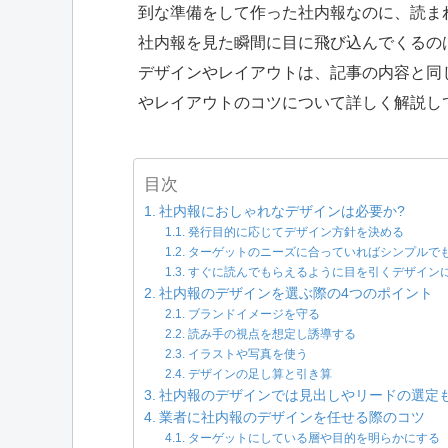
到な準備をして作った社内報なのに、読ま
社内報を見た瞬間に目に飛び込んでくるの
デザインやレイアウトは、記事の内容と同
やレイアウトのコツについて詳しく解説し
目次
社内報におしゃれなデザインは必要か?
発行目的に応じてデザイン方針を決める
ターゲットのニーズに合っていればシンプルでも
すぐに読んでもらえるように目を引くデザイン
社内報のデザインを選ぶ際の4つのポイント
ブランドイメージを守る
読み手の視点を想定し誘導する
イラストや写真を使う
デザインの足し算と引き算
社内報のデザインでは見出しやリードの選定
業者に社内報のデザインを任せる際のコツ
ターゲットにしている層や目的を明らかにする