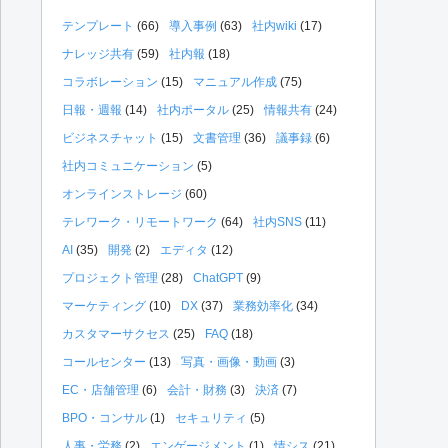
テンプレート
(66)
導入事例
(63)
社内wiki
(17)
ナレッジ共有
(59)
社内報
(18)
コラボレーション
(15)
マニュアル作成
(75)
日報・週報
(14)
社内ポータル
(25)
情報共有
(24)
ビジネスチャット
(15)
文書管理
(36)
議事録
(6)
社内コミュニケーション
(5)
オンラインストレージ
(60)
テレワーク・リモートワーク
(64)
社内SNS
(11)
AI
(35)
開発
(2)
エディタ
(12)
プロジェクト管理
(28)
ChatGPT
(9)
マーケティング
(10)
DX
(37)
業務効率化
(34)
カスタマーサクセス
(25)
FAQ
(18)
コールセンター
(13)
写真・画像・動画
(3)
EC・店舗管理
(6)
会計・財務
(3)
決済
(7)
BPO・コンサル
(1)
セキュリティ
(5)
人事・労務
(2)
エンゲージメント
(1)
情シス
(21)