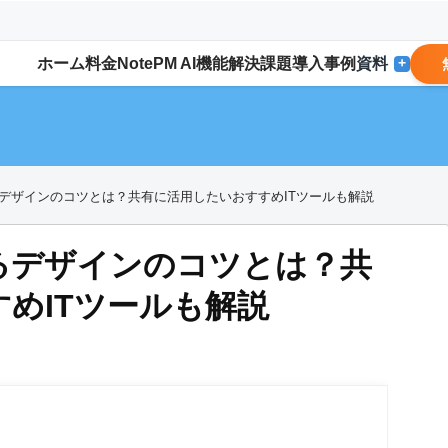
ホーム
料金
NotePM AI
機能
解決
課題
導入事例
資料
+
デザインのコツとは？共有に活用したいおすすめITツールも解説
るデザインのコツとは？共
めITツールも解説