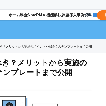
ホーム
料金
NotePM AI
機能
解決
課題
導入事例
資料
+
き？メリットから実施のポイントや紹介文のテンプレートまで公開
べき？メリットから実施の
テンプレートまで公開