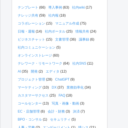
テンプレート
(66)
導入事例
(63)
社内wiki
(17)
ナレッジ共有
(59)
社内報
(18)
コラボレーション
(15)
マニュアル作成
(75)
日報・週報
(14)
社内ポータル
(25)
情報共有
(24)
ビジネスチャット
(15)
文書管理
(36)
議事録
(6)
社内コミュニケーション
(5)
オンラインストレージ
(60)
テレワーク・リモートワーク
(64)
社内SNS
(11)
AI
(35)
開発
(2)
エディタ
(12)
プロジェクト管理
(28)
ChatGPT
(9)
マーケティング
(10)
DX
(37)
業務効率化
(34)
カスタマーサクセス
(25)
FAQ
(18)
コールセンター
(13)
写真・画像・動画
(3)
EC・店舗管理
(6)
会計・財務
(3)
決済
(7)
BPO・コンサル
(1)
セキュリティ
(5)
人事・労務
(2)
エンゲージメント
(1)
情シス
(21)