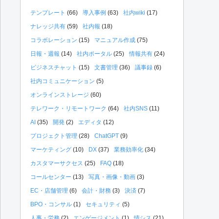
テンプレート
(66)
導入事例
(63)
社内wiki
(17)
ナレッジ共有
(59)
社内報
(18)
コラボレーション
(15)
マニュアル作成
(75)
日報・週報
(14)
社内ポータル
(25)
情報共有
(24)
ビジネスチャット
(15)
文書管理
(36)
議事録
(6)
社内コミュニケーション
(5)
オンラインストレージ
(60)
テレワーク・リモートワーク
(64)
社内SNS
(11)
AI
(35)
開発
(2)
エディタ
(12)
プロジェクト管理
(28)
ChatGPT
(9)
マーケティング
(10)
DX
(37)
業務効率化
(34)
カスタマーサクセス
(25)
FAQ
(18)
コールセンター
(13)
写真・画像・動画
(3)
EC・店舗管理
(6)
会計・財務
(3)
決済
(7)
BPO・コンサル
(1)
セキュリティ
(5)
人事・労務
(2)
エンゲージメント
(1)
情シス
(21)