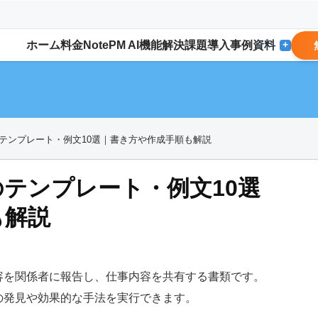
ホーム
料金
NotePM AI
機能
解決
課題
導入事例
資料
+
テンプレート・例文10選｜書き方や作成手順も解説
テンプレート・例文10選
も解説
容を関係者に報告し、仕事内容を共有する書類です。
の発見や効果的な手法を実行できます。