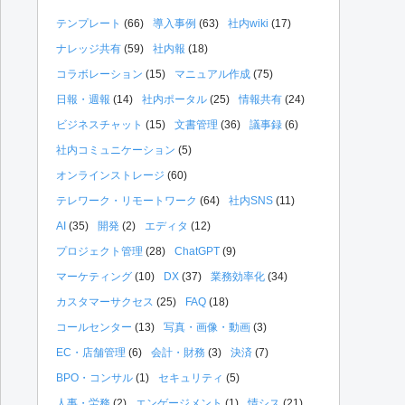
テンプレート
(66)
導入事例
(63)
社内wiki
(17)
ナレッジ共有
(59)
社内報
(18)
コラボレーション
(15)
マニュアル作成
(75)
日報・週報
(14)
社内ポータル
(25)
情報共有
(24)
ビジネスチャット
(15)
文書管理
(36)
議事録
(6)
社内コミュニケーション
(5)
オンラインストレージ
(60)
テレワーク・リモートワーク
(64)
社内SNS
(11)
AI
(35)
開発
(2)
エディタ
(12)
プロジェクト管理
(28)
ChatGPT
(9)
マーケティング
(10)
DX
(37)
業務効率化
(34)
カスタマーサクセス
(25)
FAQ
(18)
コールセンター
(13)
写真・画像・動画
(3)
EC・店舗管理
(6)
会計・財務
(3)
決済
(7)
BPO・コンサル
(1)
セキュリティ
(5)
人事・労務
(2)
エンゲージメント
(1)
情シス
(21)