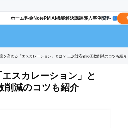
ホーム
料金
NotePM AI
機能
解決
課題
導入事例
資料
+
度を高める「エスカレーション」とは？ 二次対応者の工数削減のコツも紹介
「エスカレーション」と
数削減のコツも紹介