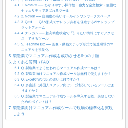
1. NotePM ── わかりやすい操作性・強力な全文検索・強固な
セキュリティで選ばれるツール
2. Notion ── 自由度の高いオールインワンワークスペース
3. Qast ── Q&A形式でナレッジ共有を促進するAIナレッジプ
ラットフォーム
4. ナレカン ── 超高精度検索で「知りたい情報にすぐアクセ
ス」できるツール
5. Teachme Biz ── 画像・動画ステップ形式で製造現場のマ
ニュアルを視覚化
製造業でマニュアル作成を成功させる6つの手順
よくある質問（FAQ）
Q. 製造業でよく使われるマニュアル作成ツールは？
Q. 製造業向けマニュアル作成ツールは無料で使えますか？
Q. ExcelやWordとの違いは何ですか？
Q. 多言語（外国人スタッフ向け）に対応しているツールはあ
りますか？
Q. 製造業でマニュアル作成ツールを導入する際、失敗しない
ためのポイントは？
製造業向けマニュアル作成ツールで現場の標準化を実現
しよう