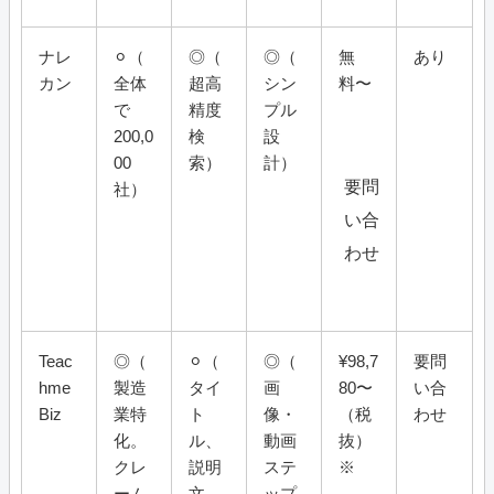
ナレ
⚪︎（
◎（
◎（
無
あり
カン
全体
超高
シン
料〜
で
精度
プル
200,0
検
設
00
索）
計）
要問
社）
い合
わせ
Teac
◎（
⚪︎（
◎（
¥98,7
要問
hme
製造
タイ
画
80〜
い合
Biz
業特
ト
像・
（税
わせ
化。
ル、
動画
抜）
クレ
説明
ステ
※
ーム
文、
ップ