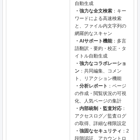
自動生成
・強力な全文検索
：キー
ワードによる高速検索
と、ファイル内文字列の
網羅的なスキャン
・AIサポート機能
：多言
語翻訳・要約・校正・タ
イトル自動生成
・強力なコラボレーショ
ン
：共同編集、コメン
ト、リアクション機能
・分析レポート
：ページ
の作成・閲覧状況の可視
化、人気ページの集計
・内部統制・監査対応
：
アクセスログ／監査ログ
の取得、詳細な権限設定
・強固なセキュリティ
：2
段階認証、アカウントロ