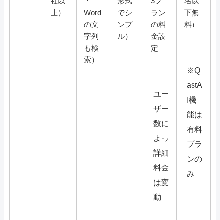
社以
・
形式
3プ
名以
上）
Word
でシ
ラン
下無
の文
ンプ
の料
料）
字列
ル）
金設
も検
定
索）
※Q
astA
ユー
I機
ザー
能は
数に
有料
よっ
プラ
詳細
ンの
料金
み
は変
動