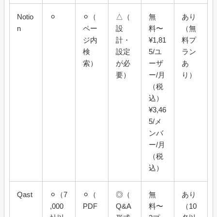
Notio
⚪︎
⚪︎（
△（
無
あり
n
ペー
設
料〜
（無
ジ内
計・
¥1,81
料プ
検
設定
5/ユ
ラン
索）
が必
ーザ
あ
要）
ー/月
り）
（税
込）
¥3,46
5/メ
ンバ
ー/月
（税
込）
Qast
⚪︎（7
⚪︎（
◎（
無
あり
,000
PDF
Q&A
料〜
（10