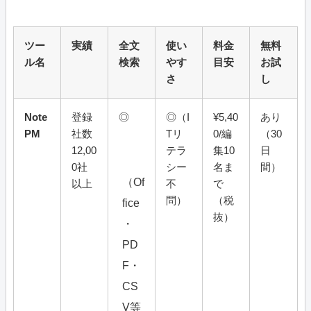
ツー
実績
全文
使い
料金
無料
ル名
検索
やす
目安
お試
さ
し
Note
登録
◎
◎（I
¥5,40
あり
PM
社数
Tリ
0/編
（30
12,00
テラ
集10
日
0社
シー
名ま
間）
（Of
以上
不
で
問）
（税
fice
抜）
・
PD
F・
CS
V等