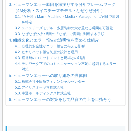
ヒューマンエラー原因を深掘りする分析フレームワーク
（4M分析・スイスチーズモデル・なぜなぜ分析）
4M分析：Man・Machine・Media・Managementの4軸で原因
を特定
スイスチーズモデル：多層防御の穴が重なる瞬間を可視化
なぜなぜ分析：5回の「なぜ」で真因に到達する手順
組織文化とエラー報告の透明性を高める仕組み
心理的安全性がエラー報告に与える影響
ヒヤリハット報告制度の設計と運用
経営層のコミットメントと現場との対話
テレワーク下でのコミュニケーション不足に起因するエラー
対策
ヒューマンエラーへの取り組みの具体例
株式会社小田急フィナンシャルセンター
アイリスオーヤマ株式会社
幸運ホールディングス株式会社
ヒューマンエラーの対策をして品質の向上を目指そう