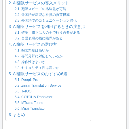
AI翻訳サービスの導入メリット
翻訳スピードの迅速化が可能
外国語が堪能な社員の負荷軽減
外国語でのコミュニケーション強化
AI翻訳サービスを利用するときの注意点
確認・修正は人の手で行う必要がある
言語表現の幅に限界がある
AI翻訳サービスの選び方
翻訳精度は高いか
専門分野に対応しているか
操作性はよいか
セキュリティ性は高いか
AI翻訳サービスのおすすめ6選
DeepL Pro
Zinrai Translation Service
T-4OO
COTOHA Translator
MTrans Team
Mirai Translator
まとめ