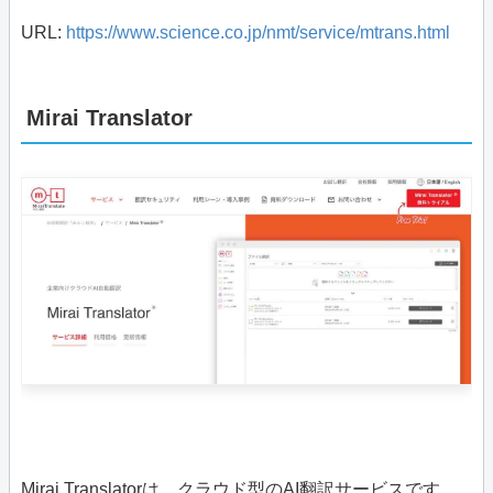
URL:
https://www.science.co.jp/nmt/service/mtrans.html
Mirai Translator
Mirai Translatorは、クラウド型のAI翻訳サービスです。