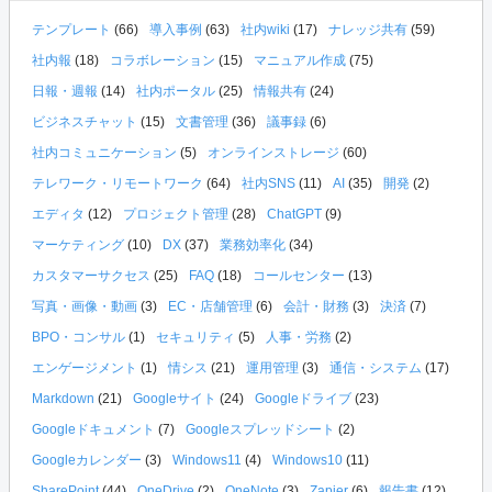
テンプレート
(66)
導入事例
(63)
社内wiki
(17)
ナレッジ共有
(59)
社内報
(18)
コラボレーション
(15)
マニュアル作成
(75)
日報・週報
(14)
社内ポータル
(25)
情報共有
(24)
ビジネスチャット
(15)
文書管理
(36)
議事録
(6)
社内コミュニケーション
(5)
オンラインストレージ
(60)
テレワーク・リモートワーク
(64)
社内SNS
(11)
AI
(35)
開発
(2)
エディタ
(12)
プロジェクト管理
(28)
ChatGPT
(9)
マーケティング
(10)
DX
(37)
業務効率化
(34)
カスタマーサクセス
(25)
FAQ
(18)
コールセンター
(13)
写真・画像・動画
(3)
EC・店舗管理
(6)
会計・財務
(3)
決済
(7)
BPO・コンサル
(1)
セキュリティ
(5)
人事・労務
(2)
エンゲージメント
(1)
情シス
(21)
運用管理
(3)
通信・システム
(17)
Markdown
(21)
Googleサイト
(24)
Googleドライブ
(23)
Googleドキュメント
(7)
Googleスプレッドシート
(2)
Googleカレンダー
(3)
Windows11
(4)
Windows10
(11)
SharePoint
(44)
OneDrive
(2)
OneNote
(3)
Zapier
(6)
報告書
(12)