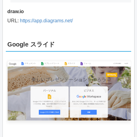
draw.io
URL:
https://app.diagrams.net/
Google スライド