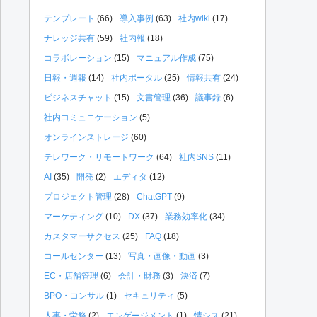
テンプレート
(66)
導入事例
(63)
社内wiki
(17)
ナレッジ共有
(59)
社内報
(18)
コラボレーション
(15)
マニュアル作成
(75)
日報・週報
(14)
社内ポータル
(25)
情報共有
(24)
ビジネスチャット
(15)
文書管理
(36)
議事録
(6)
社内コミュニケーション
(5)
オンラインストレージ
(60)
テレワーク・リモートワーク
(64)
社内SNS
(11)
AI
(35)
開発
(2)
エディタ
(12)
プロジェクト管理
(28)
ChatGPT
(9)
マーケティング
(10)
DX
(37)
業務効率化
(34)
カスタマーサクセス
(25)
FAQ
(18)
コールセンター
(13)
写真・画像・動画
(3)
EC・店舗管理
(6)
会計・財務
(3)
決済
(7)
BPO・コンサル
(1)
セキュリティ
(5)
人事・労務
(2)
エンゲージメント
(1)
情シス
(21)