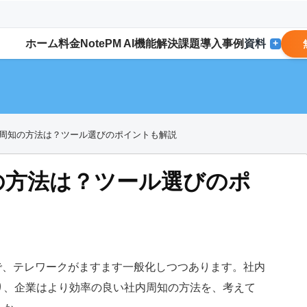
ホーム
料金
NotePM AI
機能
解決
課題
導入事例
資料
+
周知の方法は？ツール選びのポイントも解説
の方法は？ツール選びのポ
で、テレワークがますます一般化しつつあります。社内
り、企業はより効率の良い社内周知の方法を、考えて