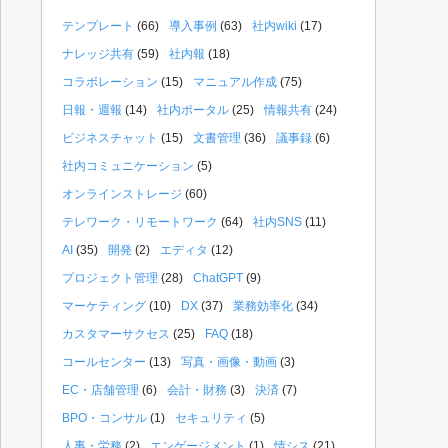
テンプレート
(66)
導入事例
(63)
社内wiki
(17)
ナレッジ共有
(59)
社内報
(18)
コラボレーション
(15)
マニュアル作成
(75)
日報・週報
(14)
社内ポータル
(25)
情報共有
(24)
ビジネスチャット
(15)
文書管理
(36)
議事録
(6)
社内コミュニケーション
(5)
オンラインストレージ
(60)
テレワーク・リモートワーク
(64)
社内SNS
(11)
AI
(35)
開発
(2)
エディタ
(12)
プロジェクト管理
(28)
ChatGPT
(9)
マーケティング
(10)
DX
(37)
業務効率化
(34)
カスタマーサクセス
(25)
FAQ
(18)
コールセンター
(13)
写真・画像・動画
(3)
EC・店舗管理
(6)
会計・財務
(3)
決済
(7)
BPO・コンサル
(1)
セキュリティ
(5)
人事・労務
(2)
エンゲージメント
(1)
情シス
(21)