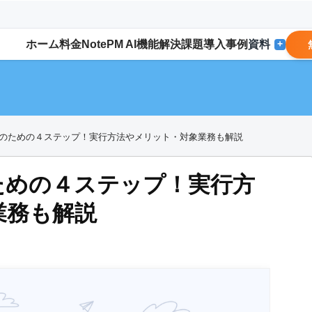
ホーム
料金
NotePM AI
機能
解決
課題
導入事例
資料
+
のための４ステップ！実行方法やメリット・対象業務も解説
ための４ステップ！実行方
業務も解説