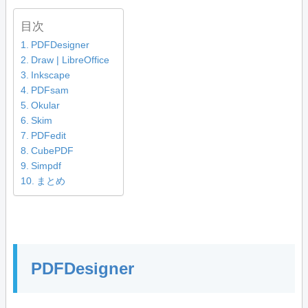
目次
PDFDesigner
Draw | LibreOffice
Inkscape
PDFsam
Okular
Skim
PDFedit
CubePDF
Simpdf
まとめ
PDFDesigner