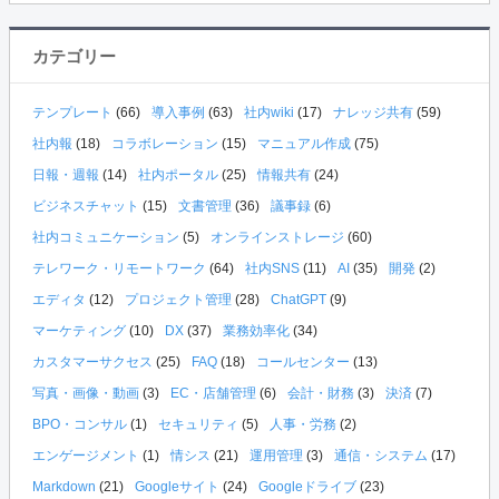
カテゴリー
テンプレート
(66)
導入事例
(63)
社内wiki
(17)
ナレッジ共有
(59)
社内報
(18)
コラボレーション
(15)
マニュアル作成
(75)
日報・週報
(14)
社内ポータル
(25)
情報共有
(24)
ビジネスチャット
(15)
文書管理
(36)
議事録
(6)
社内コミュニケーション
(5)
オンラインストレージ
(60)
テレワーク・リモートワーク
(64)
社内SNS
(11)
AI
(35)
開発
(2)
エディタ
(12)
プロジェクト管理
(28)
ChatGPT
(9)
マーケティング
(10)
DX
(37)
業務効率化
(34)
カスタマーサクセス
(25)
FAQ
(18)
コールセンター
(13)
写真・画像・動画
(3)
EC・店舗管理
(6)
会計・財務
(3)
決済
(7)
BPO・コンサル
(1)
セキュリティ
(5)
人事・労務
(2)
エンゲージメント
(1)
情シス
(21)
運用管理
(3)
通信・システム
(17)
Markdown
(21)
Googleサイト
(24)
Googleドライブ
(23)