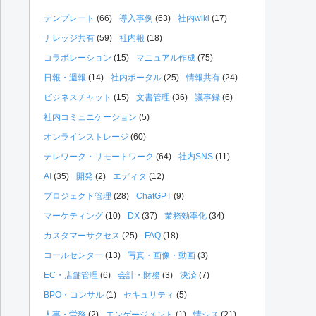
テンプレート
(66)
導入事例
(63)
社内wiki
(17)
ナレッジ共有
(59)
社内報
(18)
コラボレーション
(15)
マニュアル作成
(75)
日報・週報
(14)
社内ポータル
(25)
情報共有
(24)
ビジネスチャット
(15)
文書管理
(36)
議事録
(6)
社内コミュニケーション
(5)
オンラインストレージ
(60)
テレワーク・リモートワーク
(64)
社内SNS
(11)
AI
(35)
開発
(2)
エディタ
(12)
プロジェクト管理
(28)
ChatGPT
(9)
マーケティング
(10)
DX
(37)
業務効率化
(34)
カスタマーサクセス
(25)
FAQ
(18)
コールセンター
(13)
写真・画像・動画
(3)
EC・店舗管理
(6)
会計・財務
(3)
決済
(7)
BPO・コンサル
(1)
セキュリティ
(5)
人事・労務
(2)
エンゲージメント
(1)
情シス
(21)