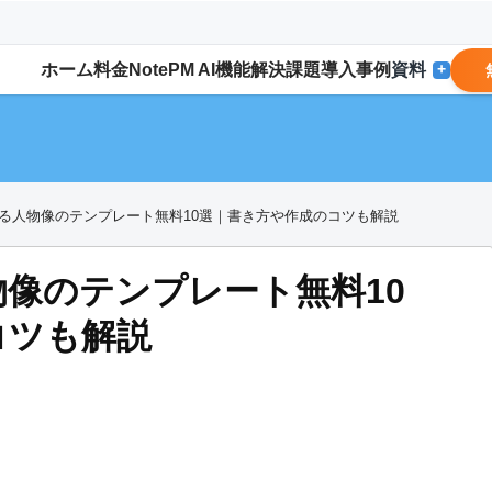
ホーム
料金
NotePM AI
機能
解決
課題
導入事例
資料
+
る人物像のテンプレート無料10選｜書き方や作成のコツも解説
像のテンプレート無料10
コツも解説