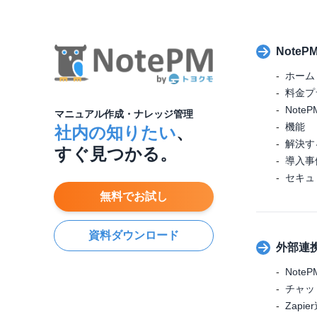
Note
ホーム
料金プ
NotePM
マニュアル作成・ナレッジ管理
機能
社内の知りたい
、
解決す
すぐ見つかる。
導入事
セキュ
無料でお試し
資料ダウンロード
外部連
NoteP
チャッ
Zapie