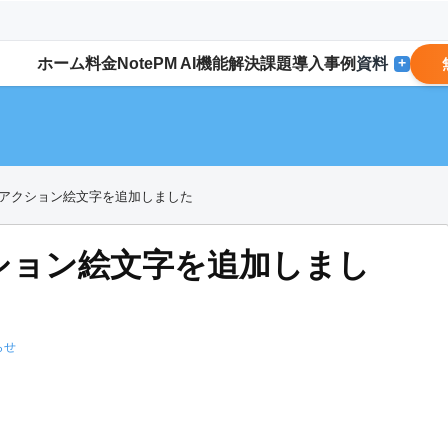
ホーム
料金
NotePM AI
機能
解決
課題
導入事例
資料
+
アクション絵文字を追加しました
ション絵文字を追加しまし
らせ