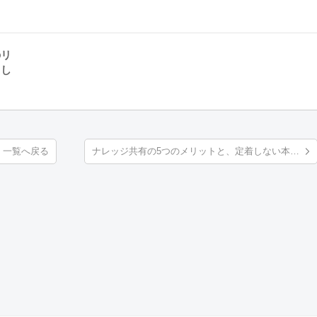
のリ
まし
一覧へ戻る
ナレッジ共有の5つのメリットと、定着しない本当の原因・対策