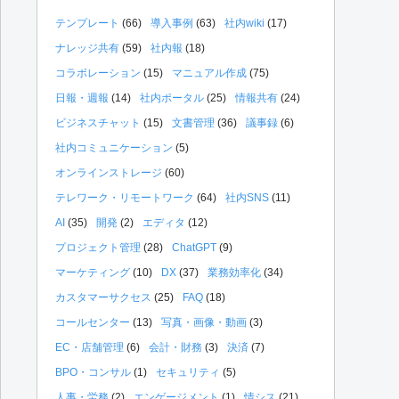
テンプレート
(66)
導入事例
(63)
社内wiki
(17)
ナレッジ共有
(59)
社内報
(18)
コラボレーション
(15)
マニュアル作成
(75)
日報・週報
(14)
社内ポータル
(25)
情報共有
(24)
ビジネスチャット
(15)
文書管理
(36)
議事録
(6)
社内コミュニケーション
(5)
オンラインストレージ
(60)
テレワーク・リモートワーク
(64)
社内SNS
(11)
AI
(35)
開発
(2)
エディタ
(12)
プロジェクト管理
(28)
ChatGPT
(9)
マーケティング
(10)
DX
(37)
業務効率化
(34)
カスタマーサクセス
(25)
FAQ
(18)
コールセンター
(13)
写真・画像・動画
(3)
EC・店舗管理
(6)
会計・財務
(3)
決済
(7)
BPO・コンサル
(1)
セキュリティ
(5)
人事・労務
(2)
エンゲージメント
(1)
情シス
(21)