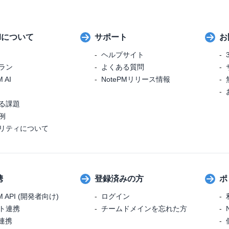
PMについて
サポート
お
ヘルプサイト
ラン
よくある質問
 AI
NotePMリリース情報
る課題
例
リティについて
携
登録済みの方
ポ
M API (開発者向け)
ログイン
ト連携
チームドメインを忘れた方
r連携