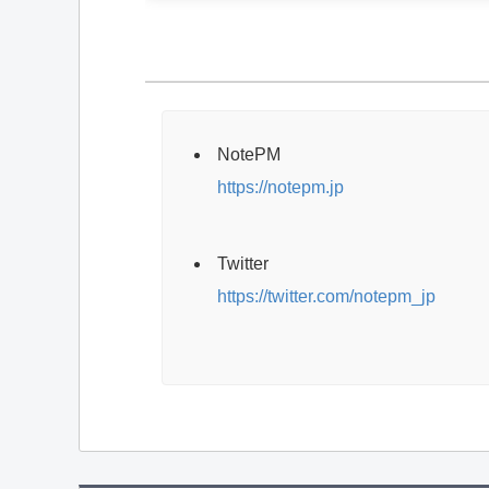
NotePM
https://notepm.jp
Twitter
https://twitter.com/notepm_jp