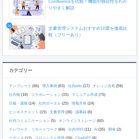
Confluenceを比較！機能や独自性をわか
りやすく解説
10
文書管理システムおすすめ10選を徹底比
較（フリーあり）
カテゴリー
テンプレート
(66)
導入事例
(63)
社内wiki
(17)
ナレッジ共有
(59)
社内報
(18)
コラボレーション
(15)
マニュアル作成
(75)
日報・週報
(14)
社内ポータル
(25)
情報共有
(24)
ビジネスチャット
(15)
文書管理
(36)
議事録
(6)
社内コミュニケーション
(5)
オンラインストレージ
(60)
テレワーク・リモートワーク
(64)
社内SNS
(11)
AI
(35)
開発
(2)
エディタ
(12)
プロジェクト管理
(28)
ChatGPT
(9)