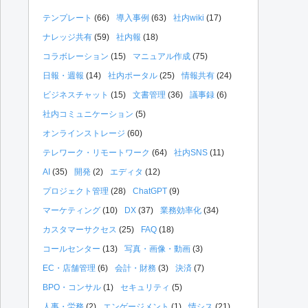
テンプレート
(66)
導入事例
(63)
社内wiki
(17)
ナレッジ共有
(59)
社内報
(18)
コラボレーション
(15)
マニュアル作成
(75)
日報・週報
(14)
社内ポータル
(25)
情報共有
(24)
ビジネスチャット
(15)
文書管理
(36)
議事録
(6)
社内コミュニケーション
(5)
オンラインストレージ
(60)
テレワーク・リモートワーク
(64)
社内SNS
(11)
AI
(35)
開発
(2)
エディタ
(12)
プロジェクト管理
(28)
ChatGPT
(9)
マーケティング
(10)
DX
(37)
業務効率化
(34)
カスタマーサクセス
(25)
FAQ
(18)
コールセンター
(13)
写真・画像・動画
(3)
EC・店舗管理
(6)
会計・財務
(3)
決済
(7)
BPO・コンサル
(1)
セキュリティ
(5)
人事・労務
(2)
エンゲージメント
(1)
情シス
(21)