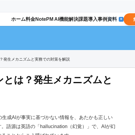
ホーム
料金
NotePM AI
機能
解決
課題
導入事例
資料
+
は？発生メカニズムと実務での対策を解説
ンとは？発生メカニズムと
などの生成AIが事実に基づかない情報を、あたかも正しい
は英語の「hallucination（幻覚）」で、AIが幻