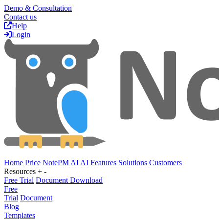
Demo & Consultation
Contact us
Help
Login
Home
Price
NotePM AI
AI
Features
Solutions
Customers
Resources
+
-
Free Trial
Document Download
Free
Trial
Document
Blog
Templates