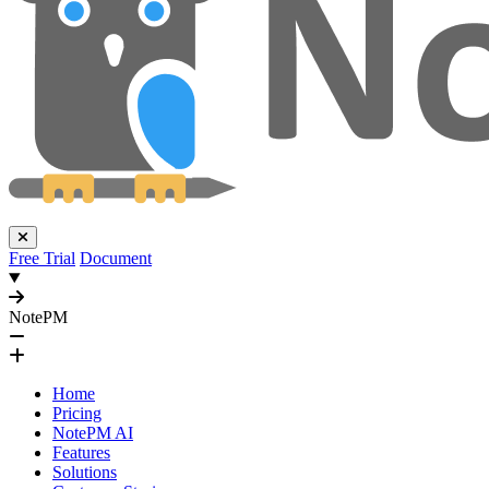
Free Trial
Document
NotePM
Home
Pricing
NotePM AI
Features
Solutions