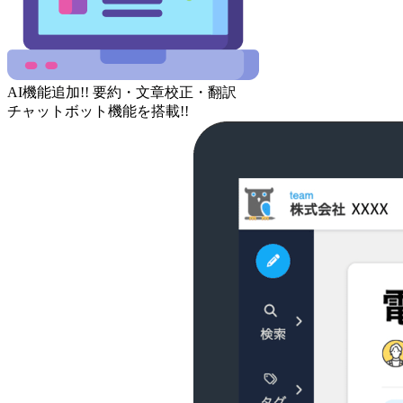
AI
機能追加!!
要約
・
文章校正
・
翻訳
チャットボット
機能を搭載!!