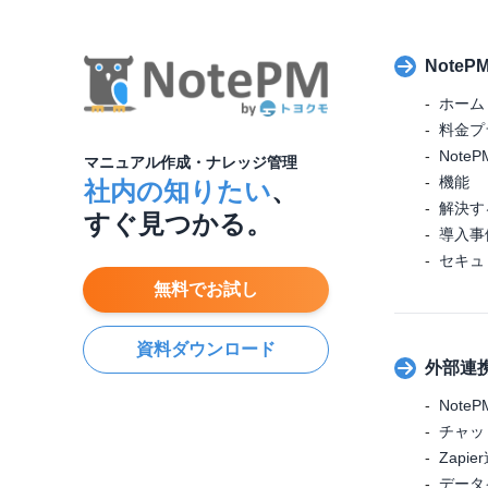
Note
ホーム
料金プ
NotePM
マニュアル作成・ナレッジ管理
機能
社内の知りたい
、
解決す
すぐ見つかる。
導入事
セキュ
無料でお試し
資料ダウンロード
外部連
NoteP
チャッ
Zapie
データ