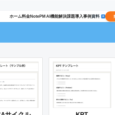
ホーム
料金
NotePM AI
機能
解決
課題
導入事例
資料
+
CAサイクル
KPT