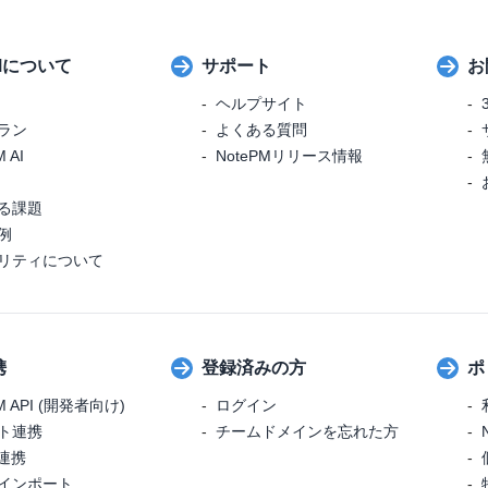
PMについて
サポート
お
ヘルプサイト
ラン
よくある質問
 AI
NotePMリリース情報
る課題
例
リティについて
携
登録済みの方
ポ
M API (開発者向け)
ログイン
ト連携
チームドメインを忘れた方
r連携
インポート