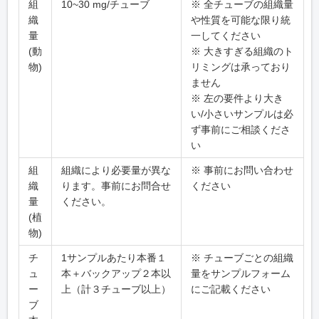
組
10~30 mg/チューブ
※ 全チューブの組織量
織
や性質を可能な限り統
量
一してください
(動
※ 大きすぎる組織のト
物)
リミングは承っており
ません
※ 左の要件より大き
い/小さいサンプルは必
ず事前にご相談くださ
い
組
組織により必要量が異な
※ 事前にお問い合わせ
織
ります。事前にお問合せ
ください
量
ください。
(植
物)
チ
1サンプルあたり本番１
※ チューブごとの組織
ュ
本＋バックアップ２本以
量をサンプルフォーム
ー
上（計３チューブ以上）
にご記載ください
ブ