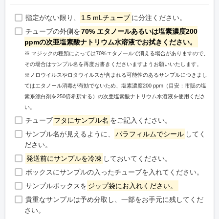
指定がない限り、
1.5 mLチューブ
に分注ください。
チューブの外側を
70% エタノールあるいは塩素濃度200
ppmの次亜塩素酸ナトリウム水溶液でお拭きください。
※ マジックの種類によっては70%エタノールで消える場合がありますので、
その場合はサンプル名を再度お書きくださいますようお願いいたします。
※ノロウイルスやロタウイルスが含まれる可能性のあるサンプルにつきまし
てはエタノール消毒が有効でないため、塩素濃度200 ppm（目安：市販の塩
素系漂白剤を250倍希釈する）の次亜塩素酸ナトリウム水溶液を使用くださ
い。
チューブ
フタにサンプル名
をご記入ください。
サンプル名が見えるように、
パラフィルムでシール
してく
ださい。
発送前にサンプルを冷凍
しておいてください。
ボックスにサンプルの入ったチューブを入れてください。
サンプルボックスを
ジップ袋にお入れください。
貴重なサンプルは予め分取し、一部をお手元に残してくだ
さい。