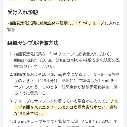
受け入れ形態
核酸安定化試薬に組織全体を浸漬し、1.5 mLチューブ
に入れた
状態
組織サンプル準備方法
核酸安定化試薬を1.5 mLチューブに必要量入れておく。
組織1mgあたり10 µL、詳細はお使いの核酸安定化試薬の説
明書に従ってください。
組織塊をおよそ10 ~ 30 mg程度になるよう（3 ~ 5 mm角程
度の大きさ）に切り分け、迅速に1. で準備した1.5 mLチュ
ーブに入れる。このとき、組織全体が核酸安定化試薬に浸
るように留意する。
チューブにサンプルが付着している場合があるので、
チュ
ーブ表面を70%エタノールまたは次亜塩素酸水など、適切
な消毒液で拭く。
1.5 mLチューブを立てた状態で低温（4℃または-20℃）で