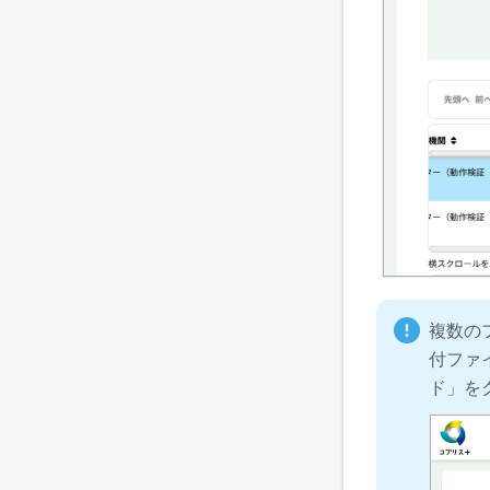
複数の
付ファ
ド」を