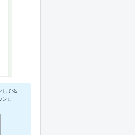
クして添
ウンロー