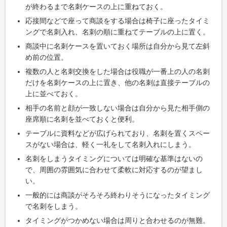
が終わるまで名刺ケースの上に重ねておく。
応接間などで座って商談をする場合は椅子に座ったタイミ
ングで名刺入れ、名刺の順に重ねてテーブルの上に置く。
商談中に名刺ケースを置いておく場所は自分から見て左斜
め前の位置。
複数の人と名刺交換をした場合は役職が一番上の人の名刺
だけを名刺ケースの上に置き、他の名刺は直接テーブルの
上に並べておく。
相手の名前と顔が一致しない場合は自分から見た相手側の
座席順に名刺を並べておくと便利。
テーブルに資料などが広げられており、名刺を置くスペー
スがない場合は、軽く一礼をして名刺入れにしまう。
名刺をしまうタイミングについては明確な基準はないの
で、周囲の雰囲気に合わせて柔軟に対応するのが望まし
い。
一般的には商談がそろそろ終わりそうになったタイミング
で名刺をしまう。
タイミングがつかめない場合は周りと合わせるのが無難。