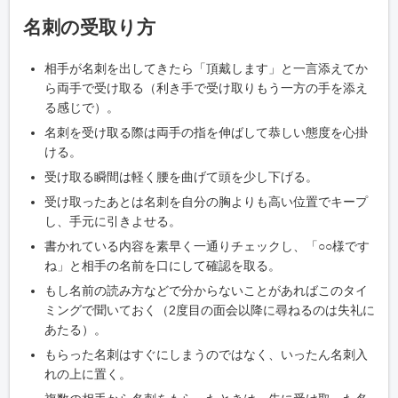
名刺の受取り方
相手が名刺を出してきたら「頂戴します」と一言添えてか
ら両手で受け取る（利き手で受け取りもう一方の手を添え
る感じで）。
名刺を受け取る際は両手の指を伸ばして恭しい態度を心掛
ける。
受け取る瞬間は軽く腰を曲げて頭を少し下げる。
受け取ったあとは名刺を自分の胸よりも高い位置でキープ
し、手元に引きよせる。
書かれている内容を素早く一通りチェックし、「○○様です
ね」と相手の名前を口にして確認を取る。
もし名前の読み方などで分からないことがあればこのタイ
ミングで聞いておく（2度目の面会以降に尋ねるのは失礼に
あたる）。
もらった名刺はすぐにしまうのではなく、いったん名刺入
れの上に置く。